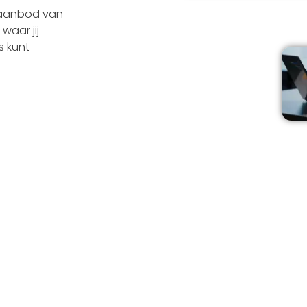
d aanbod van
waar jij
s kunt