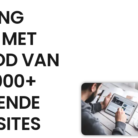
ING
 MET
OD VAN
000+
ENDE
ITES