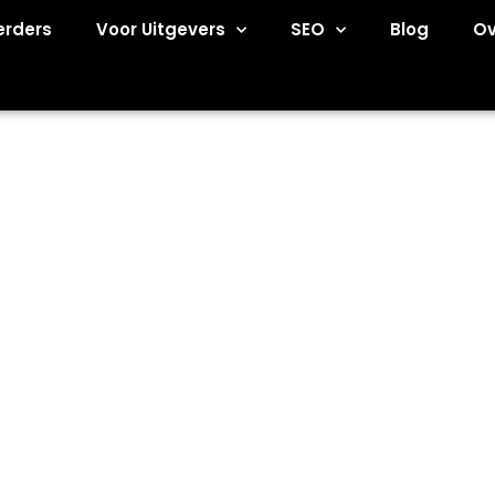
erders
Voor Uitgevers
SEO
Blog
Ov