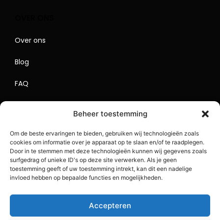
OVER ONS
Over ons
Blog
FAQ
Contact
Beheer toestemming
Begrippenlijst
Om de beste ervaringen te bieden, gebruiken wij technologieën zoals
cookies om informatie over je apparaat op te slaan en/of te raadplegen.
Lokaal Adverteren
Door in te stemmen met deze technologieën kunnen wij gegevens zoals
surfgedrag of unieke ID's op deze site verwerken. Als je geen
Sitemap
toestemming geeft of uw toestemming intrekt, kan dit een nadelige
invloed hebben op bepaalde functies en mogelijkheden.
Accepteren